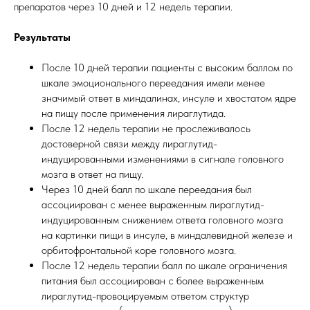
препаратов через 10 дней и 12 недель терапии.
Результаты
После 10 дней терапии пациенты с высоким баллом по
шкале эмоционального переедания имели менее
значимый ответ в миндалинах, инсуле и хвостатом ядре
на пищу после применения лираглутида.
После 12 недель терапии не прослеживалось
достоверной связи между лираглутид-
индуцированными изменениями в сигнале головного
мозга в ответ на пищу.
Через 10 дней балл по шкале переедания был
ассоциирован с менее выраженным лираглутид-
индуцированным снижением ответа головного мозга
на картинки пищи в инсуле, в миндалевидной железе и
орбитофронтальной коре головного мозга.
После 12 недель терапии балл по шкале ограничения
питания был ассоциирован с более выраженным
лираглутид-провоцируемым ответом структур