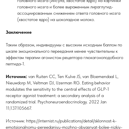
головного мозга (инсула, хвостатое ядро) на картинки
головного мозга и более выраженным лираглутид-
ассоциированным снижением ответа головного мозга
(хвостатое ядро) на шоколадное молоко.
Заключение
Таким образом, индивидуумы с высоким исходным баллом по
шкале эмоционального переедания менее чувствительны к
эффектам терапии агонистом рецептора глюкагоноподобного
пептида-1.
Источник:
van Ruiten CC, Ten Kulve JS, van Bloemendaal L,
Nieuwdorp M, Veltman DJ, IJzerman RG. Eating behavior
modulates the sensitivity to the central effects of GLP-1
receptor agonist treatment: a secondary analysis of a
randomized trial. Psychoneuroendocrinology. 2022 Jan
11;137:105667.
Источник: https://internist.ru/publications/detail/sklonnost-k-
emotsionalnomu-pereedaniyu-mozhno-obyasnyat-bolee-nizkiy-