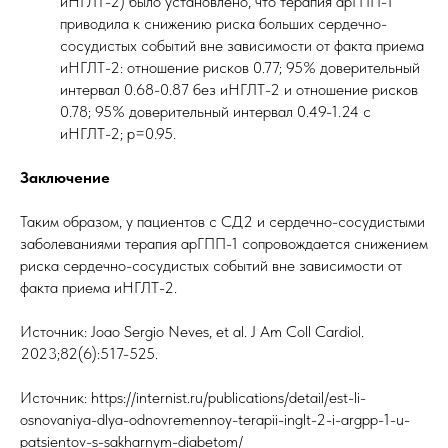
иНГЛТ-2) было установлено, что терапия арГПП-1
приводила к снижению риска больших сердечно-
сосудистых событий вне зависимости от факта приема
иНГЛТ-2: отношение рисков 0.77; 95% доверительный
интервал 0.68-0.87 без иНГЛТ-2 и отношение рисков
0.78; 95% доверительный интервал 0.49-1.24 с
иНГЛТ-2; p=0.95.
Заключение
Таким образом, у пациентов с СД2 и сердечно-сосудистыми
заболеваниями терапия арГПП-1 сопровождается снижением
риска сердечно-сосудистых событий вне зависимости от
факта приема иНГЛТ-2.
Источник: Joao Sergio Neves, et al. J Am Coll Cardiol.
2023;82(6):517-525.
Источник: https://internist.ru/publications/detail/est-li-
osnovaniya-dlya-odnovremennoy-terapii-inglt-2-i-argpp-1-u-
patsientov-s-sakharnym-diabetom/