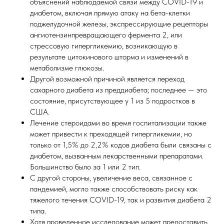
объяснений наблюдаемой связи между COVID-19 и
диабетом, включая прямую атаку на бета-клетки
поджелудочной железы, экспрессирующие рецепторы
ангиотензинпревращающего фермента 2, или
стрессовую гипергликемию, возникающую в
результате цитокинового шторма и изменений в
метаболизме глюкозы.
Другой возможной причиной является переход
сахарного диабета из преддиабета; последнее — это
состояние, присутствующее у 1 из 5 подростков в
США.
Лечение стероидами во время госпитализации также
может привести к преходящей гипергликемии, но
только от 1,5% до 2,2% кодов диабета были связаны с
диабетом, вызванным лекарственными препаратами.
Большинство было за 1 или 2 тип.
С другой стороны, увеличение веса, связанное с
пандемией, могло также способствовать риску как
тяжелого течения COVID-19, так и развития диабета 2
типа.
Хотя проведенное исследование может предоставить