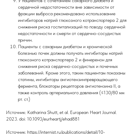
У пациентов с сочетанием сахарного диабета и
сердечной недостаточности вне зависимости от
фракции выброса рекомендовано использование
ингибиторов натрий глюкозного котранспортера 2 для
снижения риска госпитализаций по поводу сердечной
недостаточности и смерти от сердечно-сосудистых
причин.
Пациенты с сахарным диабетом и хронической
болезнью почек должны получать ингибиторы натрий
глюкозного котранспортера 2 и финеренон для
снижения риска сердечно-сосудистых и почечных
заболеваний. Кроме этого, таким пациентам показаны
статины, ингибиторы ангиотензинпревращающего
фермента, блокаторы рецепторов ангиотензина II, а
также контроль артериального давления (≤130/80 мм
рт. ст.)
Источник: Katharina Shutt, et al. European Heart Journal.
2023. doi: 10.1093/eurheartj/ehad881
Источник: https://internist.ru/publications/detail/10-