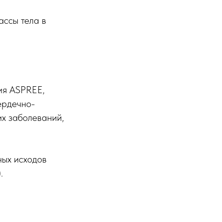
ассы тела в
ия ASPREE,
ердечно-
их заболеваний,
ных исходов
.