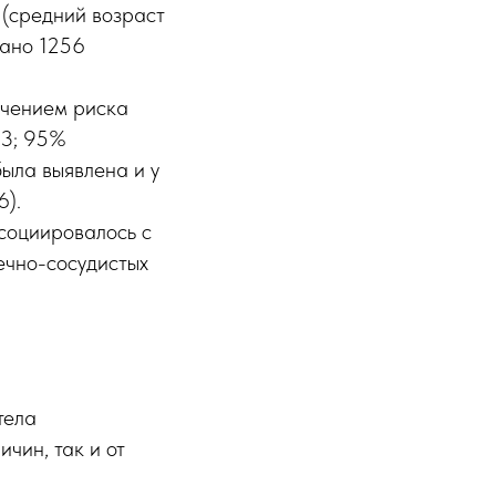
(средний возраст
вано 1256
ичением риска
33; 95%
была выявлена и у
6).
ссоциировалось с
ечно-сосудистых
тела
чин, так и от