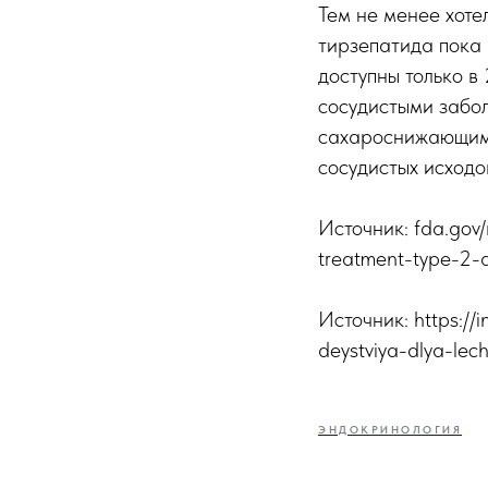
Тем не менее хоте
тирзепатида пока
доступны только в
сосудистыми забол
сахароснижающим 
сосудистых исходо
Источник: fda.gov
treatment-type-2-di
Источник: https://i
deystviya-dlya-lec
ЭНДОКРИНОЛОГИЯ