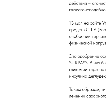
действия – агонис
глюкагоноподобног
13 мая на сайте У
средств США (Food
одобрении тирзепа
физической нагруз
Это одобрение ос
SURPASS. В них бы
гликемии тирзепат
инсулина деглудек
Таким образом, ти
лечении сахарного