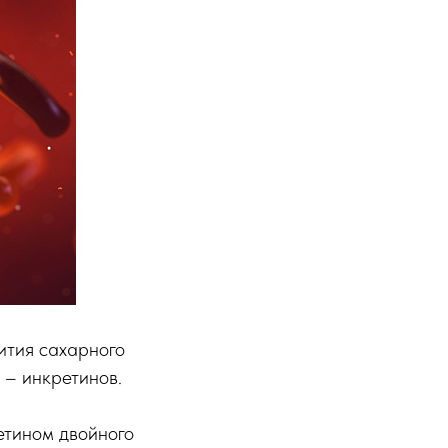
ития сахарного
 – инкретинов.
етином двойного