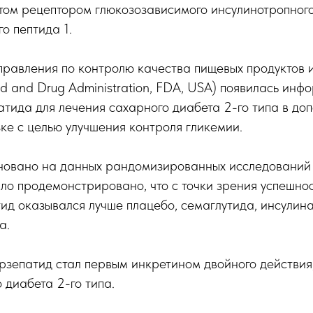
том рецептором глюкозозависимого инсулинотропного
о пептида 1.
правления по контролю качества пищевых продуктов 
 and Drug Administration, FDA, USA) появилась инф
тида для лечения сахарного диабета 2-го типа в доп
ке с целью улучшения контроля гликемии.
новано на данных рандомизированных исследовани
ло продемонстрировано, что с точки зрения успешно
ид оказывался лучше плацебо, семаглутида, инсулина
а.
рзепатид стал первым инкретином двойного действия
 диабета 2-го типа.