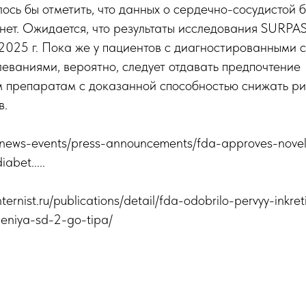
лось бы отметить, что данных о сердечно-сосудистой 
 нет. Ожидается, что результаты исследования SURP
 2025 г. Пока же у пациентов с диагностированными 
еваниями, вероятно, следует отдавать предпочтение
препаратам с доказанной способностью снижать ри
в.
/news-events/press-announcements/fda-approves-novel
abet.....
nternist.ru/publications/detail/fda-odobrilo-pervyy-inkr
heniya-sd-2-go-tipa/