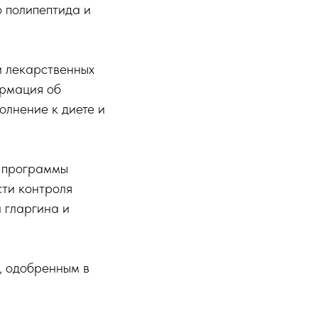
 полипептида и
и лекарственных
ормация об
олнение к диете и
й программы
сти контроля
 гларгина и
, одобренным в