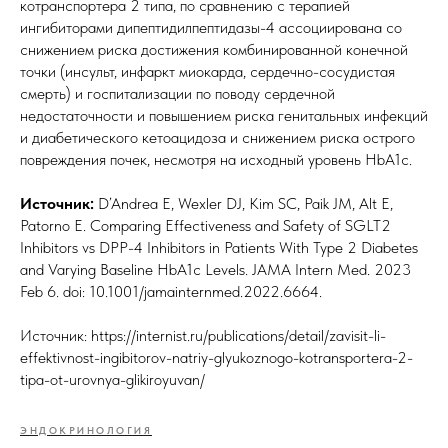
котранспортера 2 типа, по сравнению с терапией
ингибиторами дипептидилпептидазы-4 ассоциирована со
снижением риска достижения комбинированной конечной
точки (инсульт, инфаркт миокарда, сердечно-сосудистая
смерть) и госпитализации по поводу сердечной
недостаточности и повышением риска генитальных инфекций
и диабетического кетоацидоза и снижением риска острого
повреждения почек, несмотря на исходный уровень HbA1c.
Источник:
D’Andrea E, Wexler DJ, Kim SC, Paik JM, Alt E,
Patorno E. Comparing Effectiveness and Safety of SGLT2
Inhibitors vs DPP-4 Inhibitors in Patients With Type 2 Diabetes
and Varying Baseline HbA1c Levels. JAMA Intern Med. 2023
Feb 6. doi: 10.1001/jamainternmed.2022.6664.
Источник: https://internist.ru/publications/detail/zavisit-li-
effektivnost-ingibitorov-natriy-glyukoznogo-kotransportera-2-
tipa-ot-urovnya-glikiroyuvan/
ЭНДОКРИНОЛОГИЯ