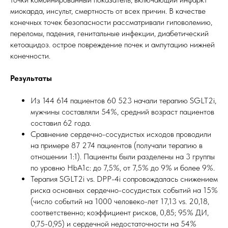
миокарда, инсульт, смертность от всех причин. В качестве
конечных точек безопасности рассматривали гиповолемию,
переломы, падения, генитальные инфекции, диабетический
кетоацидоз. острое повреждение почек и ампутацию нижней
конечности.
Результаты
Из 144 614 пациентов 60 523 начали терапию SGLT2i,
мужчины составляли 54%, средний возраст пациентов
составил 62 года.
Сравнение сердечно-сосудистых исходов проводили
на примере 87 274 пациентов (получали терапию в
отношении 1:1). Пациенты были разделены на 3 группы
по уровню HbA1c: до 7,5%, от 7,5% до 9% и более 9%.
Терапия SGLT2i vs. DPP-4i сопровождалась снижением
риска основных сердечно-сосудистых событий на 15%
(число событий на 1000 человеко-лет 17,13 vs. 20,18,
соответственно; коэффициент рисков, 0,85; 95% ДИ,
0,75-0,95) и сердечной недостаточности на 54%